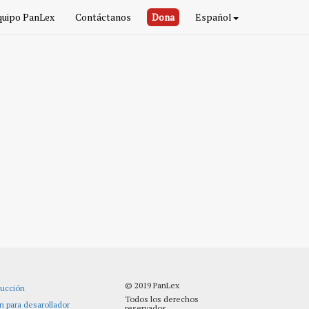
quipo PanLex
Contáctanos
Dona
Español
© 2019 PanLex
ducción
Todos los derechos
n para desarollador
reservados