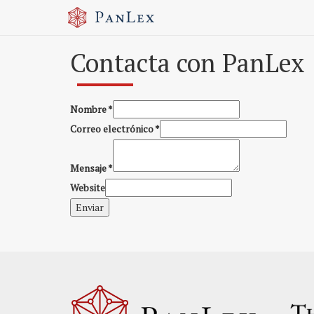
Contacta con PanLex
Nombre
*
Correo electrónico
*
Mensaje
*
Website
Enviar